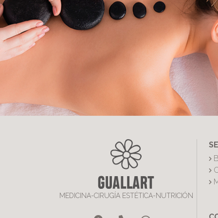
SE
B
C
M
MEDICINA-CIRUGÍA ESTÉTICA-NUTRICIÓN
C