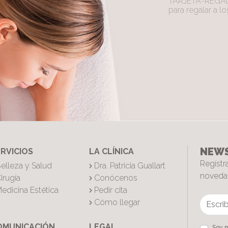
TARJETA-REGALO
para regalar a l
NEWS
RVICIOS
LA CLÍNICA
Regístr
elleza y Salud
Dra. Patricia Guallart
novedad
irugía
Conócenos
edicina Estética
Pedir cita
Cómo llegar
OMUNICACIÓN
LEGAL
Soy m