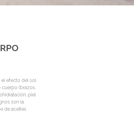
ERPO
el efecto del sol
o cuerpo (brazos,
hidratación, piel
ignos son la
se de aceites