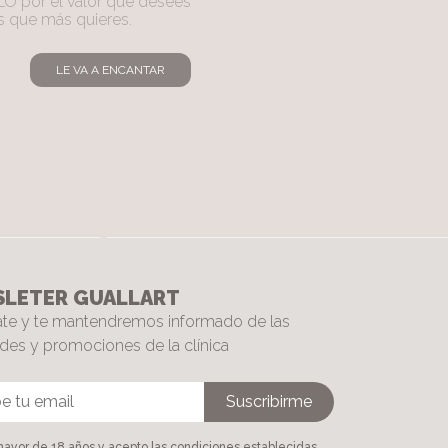
 por el valor que desees
os que más quieres.
LE VA A ENCANTAR
LETER GUALLART
ate y te mantendremos informado de las
es y promociones de la clínica
ayor de 18 años y acepto las condiciones establecidas