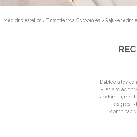
Medicina estética
>
Tratamientos Corporales
> Rejuvenecimie
REC
Debido a los cam
y las alteracion
abdomen, rodilla
apagada, de
combinación 