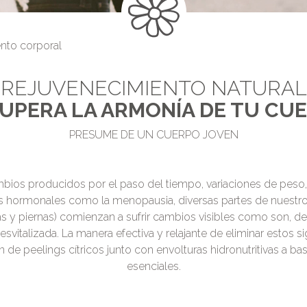
nto corporal
REJUVENECIMIENTO NATURAL
UPERA LA ARMONÍA DE TU CU
PRESUME DE UN CUERPO JOVEN
bios producidos por el paso del tiempo, variaciones de peso, 
es hormonales como la menopausia, diversas partes de nuestr
s y piernas) comienzan a sufrir cambios visibles como son, des
svitalizada. La manera efectiva y relajante de eliminar estos s
de peelings cítricos junto con envolturas hidronutritivas a ba
esenciales.